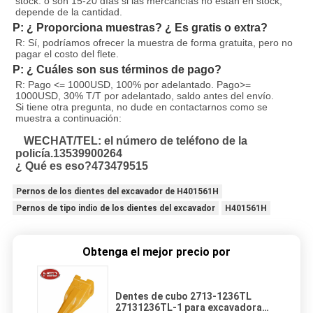
stock. o son 15-20 días si las mercancías no están en stock, 
depende de la cantidad.
P: ¿ Proporciona muestras? ¿ Es gratis o extra?
R: Sí, podríamos ofrecer la muestra de forma gratuita, pero no 
pagar el costo del flete.
P: ¿ Cuáles son sus términos de pago?
R: Pago <= 1000USD, 100% por adelantado. Pago>= 
1000USD, 30% T/T por adelantado, saldo antes del envío.
Si tiene otra pregunta, no dude en contactarnos como se 
muestra a continuación:
WECHAT/TEL: el número de teléfono de la 
policía.13539900264
¿ Qué es eso?473479515
Pernos de los dientes del excavador de H401561H
Pernos de tipo indio de los dientes del excavador
H401561H
Obtenga el mejor precio por
Dentes de cubo 2713-1236TL
27131236TL-1 para excavadora