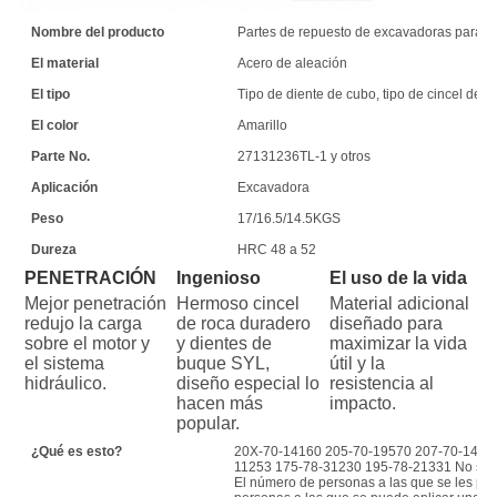
Nombre del producto
Partes de repuesto de excavadoras para m
El material
Acero de aleación
El tipo
Tipo de diente de cubo, tipo de cincel de ro
El color
Amarillo
Parte No.
27131236TL-1 y otros
Aplicación
Excavadora
Peso
17/16.5/14.5KGS
Dureza
HRC 48 a 52
PENETRACIÓN
Ingenioso
El uso de la vida
Mejor penetración 
Hermoso cincel 
Material adicional 
redujo la carga 
de roca duradero 
diseñado para 
sobre el motor y 
y dientes de 
maximizar la vida 
el sistema 
buque SYL, 
útil y la 
hidráulico.
diseño especial lo 
resistencia al 
hacen más 
impacto.
popular.
¿Qué es esto?
20X-70-14160 205-70-19570 207-70-14151
11253 175-78-31230 195-78-21331 No se p
El número de personas a las que se les pu