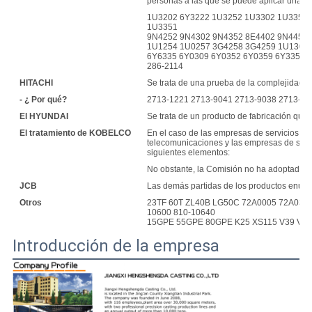
personas a las que se puede aplicar una m
1U3202 6Y3222 1U3252 1U3302 1U3352 
1U3351
9N4252 9N4302 9N4352 8E4402 9N4452
1U1254 1U0257 3G4258 3G4259 1U1304 
6Y6335 6Y0309 6Y0352 6Y0359 6Y3352 9
286-2114
HITACHI
Se trata de una prueba de la complejidad d
- ¿ Por qué?
2713-1221 2713-9041 2713-9038 2713-12
El HYUNDAI
Se trata de un producto de fabricación que s
El tratamiento de KOBELCO
En el caso de las empresas de servicios de
telecomunicaciones y las empresas de serv
siguientes elementos:
No obstante, la Comisión no ha adoptado ni
JCB
Las demás partidas de los productos enum
Otros
23TF 60T ZL40B LG50C 72A0005 72A0339
10600 810-10640
15GPE 55GPE 80GPE K25 XS115 V39 V51
Introducción de la empresa