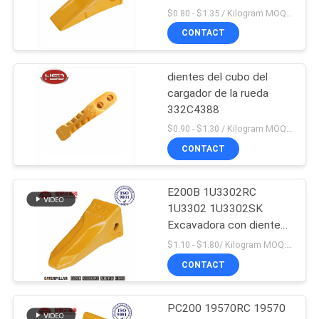
$0.80 - $1.35 / Kilogram MOQ:100 kilogramos/kilogramos
CONTACT
dientes del cubo del
cargador de la rueda
332C4388
$0.90 - $1.30 / Kilogram MOQ:1000 kilogramos/kilogramos
CONTACT
E200B 1U3302RC
1U3302 1U3302SK
Excavadora con dientes
de cubo Producción en
$1.10 - $1.80/ Kilogram MOQ:100 Kilogram/Kilograms
masa
CONTACT
PC200 19570RC 19570