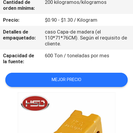
Cantidad de
200 kilogramos/kilogramos
orden mínima:
CONTROL
Precio:
$0.90 - $1.30 / Kilogram
DE
Detalles de
caso Capa-de madera (el
CALIDAD
empaquetado:
110*71*76CM). Según el requisito de
cliente.
ÉNTRENOS
Capacidad de
600 Ton / toneladas por mes
la fuente:
EN
CONTACTO
MEJOR PRECIO
CON
PIDA
UNA
CITA