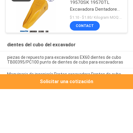
19570SK 19570TL
Excavadora Dentadores
de cubo duraderos para
$1.10 - $1.80/ Kilogram MOQ:100 kilogramos/kilogramos
Komatsu
CONTACT
dientes del cubo del excavador
piezas de repuesto para excavadoras EX60 dientes de cubo
TB00395/PC100 punto de dientes de cubo para excavadoras
Maquinaria de ingeniería Partes excavadora Dentes de cubo
de agujero superior 4153603 para uso en movimientos de
Solicitar una cotización
tierra
Dentes para excavadoras EX100
Categorías Populares
Todos
Dientes Del Cubo 
Adaptador Del Cubo 