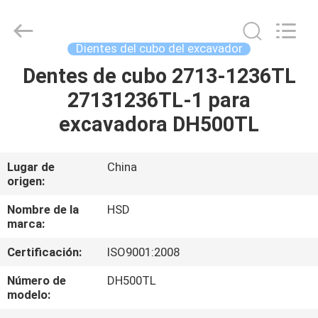
Guangzhou
Hengshengda
Machinery
Spare
Parts
Dientes del cubo del excavador
Co.,Ltd.
All
Dentes de cubo 2713-1236TL
HOGAR
Rights
Reserved.
27131236TL-1 para
PRODUCTOS
excavadora DH500TL
SOBRE
Lugar de
China
origen:
NOSOTROS
Nombre de la
HSD
marca:
VIAJE
Certificación:
ISO9001:2008
DE
LA
Número de
DH500TL
modelo:
FÁBRICA