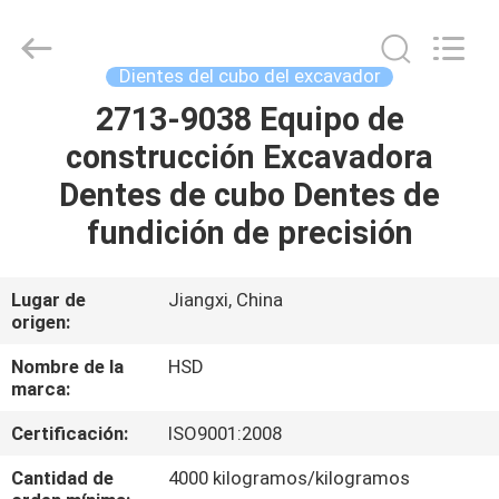
Guangzhou
Hengshengda
Machinery
Spare
Parts
Dientes del cubo del excavador
Co.,Ltd.
All
2713-9038 Equipo de
HOGAR
Rights
Reserved.
construcción Excavadora
PRODUCTOS
Dentes de cubo Dentes de
fundición de precisión
SOBRE
NOSOTROS
Lugar de
Jiangxi, China
origen:
VIAJE
Nombre de la
HSD
marca:
DE
Certificación:
ISO9001:2008
LA
FÁBRICA
Cantidad de
4000 kilogramos/kilogramos