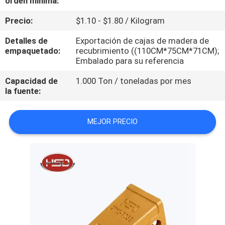
orden mínima:
Precio:
$1.10 - $1.80 / Kilogram
CONTROL
DE
Detalles de
Exportación de cajas de madera de
empaquetado:
recubrimiento ((110CM*75CM*71CM);
CALIDAD
Embalado para su referencia
Capacidad de
1.000 Ton / toneladas por mes
ÉNTRENOS
la fuente:
EN
CONTACTO
MEJOR PRECIO
CON
PIDA
UNA
CITA