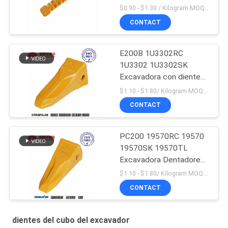
$0.90 - $1.30 / Kilogram MOQ:1000 kilogramos/kilogramos
CONTACT
E200B 1U3302RC
1U3302 1U3302SK
Excavadora con dientes
de cubo Producción en
$1.10 - $1.80/ Kilogram MOQ:100 Kilogram/Kilograms
masa
CONTACT
PC200 19570RC 19570
19570SK 19570TL
Excavadora Dentadores
de cubo duraderos para
$1.10 - $1.80/ Kilogram MOQ:100 kilogramos/kilogramos
Komatsu
CONTACT
dientes del cubo del excavador